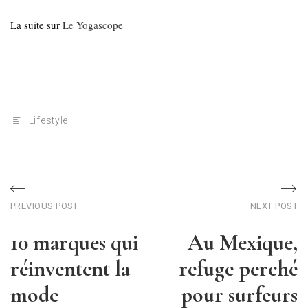
La suite sur
Le Yogascope
Lifestyle
Post
Previous
Ne
PREVIOUS POST
NEXT POST
post
po
navigation
10 marques qui
Au Mexique,
réinventent la
refuge perché
mode
pour surfeurs