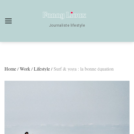
Skip
to
content
Journaliste lifestyle
Home
Work
Lifestyle
Surf & yoga : la bonne équation
/
/
/