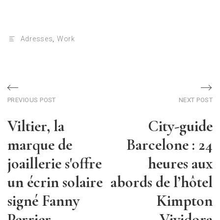
Adresses
,
Work
Post
Previous
Ne
PREVIOUS POST
NEXT POST
post
po
navigation
Viltier, la
City-guide
marque de
Barcelone : 24
joaillerie s'offre
heures aux
un écrin solaire
abords de l’hôtel
signé Fanny
Kimpton
Perrier
Vividora