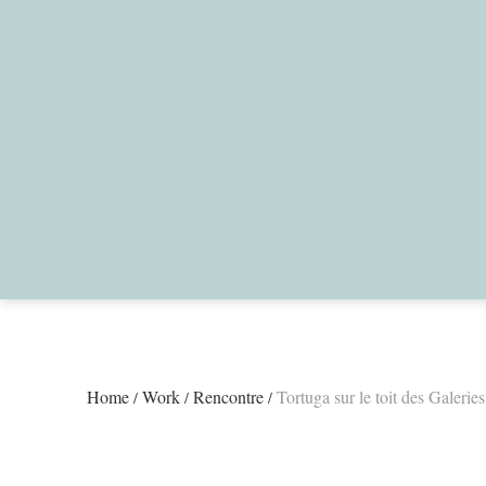
Skip
to
content
Home
Work
Rencontre
Tortuga sur le toit des Galeries
/
/
/