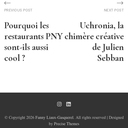
Post
Previous
Ne
PREVIOUS POST
NEXT POST
post
po
navigation
Pourquoi les
Uchronia, la
restaurants PNY
chimère créative
sont-ils aussi
de Julien
cool ?
Sebban
© Copyright 2026
Fanny Liaux-Gasquerel
. All rights reserved
|
Designed
by
Precise Themes